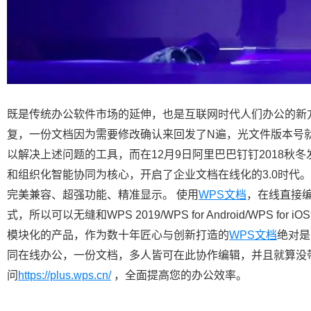
既是传统办公软件市场的延伸，也是互联网时代人们办公的新
复，一份文档因为需要修改确认来回发了N遍，光文件版本号就把
以解决上述问题的工具，而在12月9日阿里巴巴钉钉2018秋
和组织化智能协同为核心，开启了企业文档在线化的3.0时代
完美兼容、超强功能、精准显示。 使用
WPS文档
，在线直接编
式，所以可以无缝和WPS 2019/WPS for Android/WPS for
模块化的产品，作为数十年匠心与创新打造的
WPS文档
绝对是
同在线办公，一份文档，多人皆可在此协作编辑，并且就算没
问
https://plus.wps.cn/
，全面提高您的办公效率。